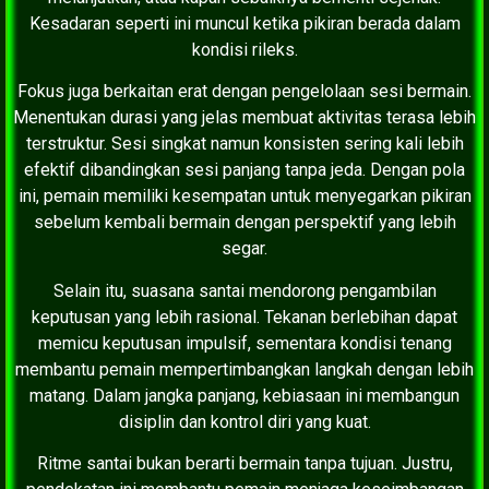
Kesadaran seperti ini muncul ketika pikiran berada dalam
kondisi rileks.
Fokus juga berkaitan erat dengan pengelolaan sesi bermain.
Menentukan durasi yang jelas membuat aktivitas terasa lebih
terstruktur. Sesi singkat namun konsisten sering kali lebih
efektif dibandingkan sesi panjang tanpa jeda. Dengan pola
ini, pemain memiliki kesempatan untuk menyegarkan pikiran
sebelum kembali bermain dengan perspektif yang lebih
segar.
Selain itu, suasana santai mendorong pengambilan
keputusan yang lebih rasional. Tekanan berlebihan dapat
memicu keputusan impulsif, sementara kondisi tenang
membantu pemain mempertimbangkan langkah dengan lebih
matang. Dalam jangka panjang, kebiasaan ini membangun
disiplin dan kontrol diri yang kuat.
Ritme santai bukan berarti bermain tanpa tujuan. Justru,