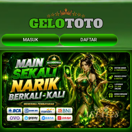
MASUK
DAFTAR