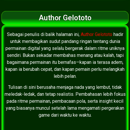
Author Gelototo
Sebagai penulis di balik halaman ini,
Author Gelototo
hadir
untuk membagikan sudut pandang ringan tentang dunia
permainan digital yang selalu bergerak dalam ritme uniknya
sendiri. Bukan sekadar membahas menang atau kalah, tapi
bagaimana permainan itu bernafas—kapan ia terasa adem,
kapan ia berubah cepat, dan kapan pemain perlu melangkah
lebih pelan.
Tulisan di sini berusaha menjaga nada yang lembut, tidak
meledak-ledak, dan tetap realistis. Pembahasan lebih fokus
pada ritme permainan, pembacaan pola, serta insight kecil
yang biasanya muncul setelah lama mengamati pergerakan
game dari waktu ke waktu.