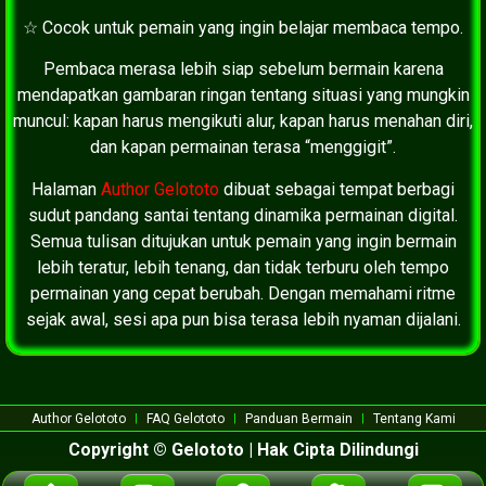
☆ Cocok untuk pemain yang ingin belajar membaca tempo.
Pembaca merasa lebih siap sebelum bermain karena
mendapatkan gambaran ringan tentang situasi yang mungkin
muncul: kapan harus mengikuti alur, kapan harus menahan diri,
dan kapan permainan terasa “menggigit”.
Halaman
Author Gelototo
dibuat sebagai tempat berbagi
sudut pandang santai tentang dinamika permainan digital.
Semua tulisan ditujukan untuk pemain yang ingin bermain
lebih teratur, lebih tenang, dan tidak terburu oleh tempo
permainan yang cepat berubah. Dengan memahami ritme
sejak awal, sesi apa pun bisa terasa lebih nyaman dijalani.
Author Gelototo
FAQ Gelototo
Panduan Bermain
Tentang Kami
Copyright © Gelototo | Hak Cipta Dilindungi