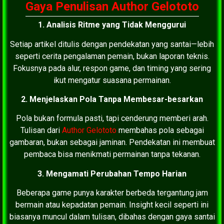
Gaya Penulisan Author Gelototo
1. Analisis Ritme yang Tidak Menggurui
Setiap artikel ditulis dengan pendekatan yang santai—lebih
seperti cerita pengalaman pemain, bukan laporan teknis.
Fokusnya pada alur, respon game, dan timing yang sering
ikut mengatur suasana permainan.
2. Menjelaskan Pola Tanpa Membesar-besarkan
Pola bukan formula pasti, tapi cenderung memberi arah.
Tulisan dari
Author Gelototo
membahas pola sebagai
gambaran, bukan sebagai jaminan. Pendekatan ini membuat
pembaca bisa menikmati permainan tanpa tekanan.
3. Mengamati Perubahan Tempo Harian
Beberapa game punya karakter berbeda tergantung jam
bermain atau kepadatan pemain. Insight kecil seperti ini
biasanya muncul dalam tulisan, dibahas dengan gaya santai