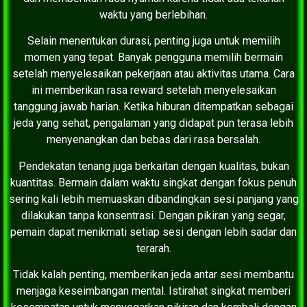
waktu yang berlebihan.
Selain menentukan durasi, penting juga untuk memilih
momen yang tepat. Banyak pengguna memilih bermain
setelah menyelesaikan pekerjaan atau aktivitas utama. Cara
ini memberikan rasa reward setelah menyelesaikan
tanggung jawab harian. Ketika hiburan ditempatkan sebagai
jeda yang sehat, pengalaman yang didapat pun terasa lebih
menyenangkan dan bebas dari rasa bersalah.
Pendekatan tenang juga berkaitan dengan kualitas, bukan
kuantitas. Bermain dalam waktu singkat dengan fokus penuh
sering kali lebih memuaskan dibandingkan sesi panjang yang
dilakukan tanpa konsentrasi. Dengan pikiran yang segar,
pemain dapat menikmati setiap sesi dengan lebih sadar dan
terarah.
Tidak kalah penting, memberikan jeda antar sesi membantu
menjaga keseimbangan mental. Istirahat singkat memberi