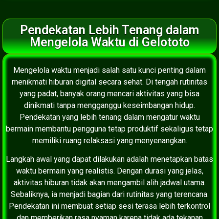
Pendekatan Lebih Tenang dalam
Mengelola Waktu di Gelototo
Mengelola waktu menjadi salah satu kunci penting dalam
menikmati hiburan digital secara sehat. Di tengah rutinitas
yang padat, banyak orang mencari aktivitas yang bisa
dinikmati tanpa mengganggu keseimbangan hidup.
Pendekatan yang lebih tenang dalam mengatur waktu
bermain membantu pengguna tetap produktif sekaligus tetap
memiliki ruang relaksasi yang menyenangkan.
Langkah awal yang dapat dilakukan adalah menetapkan batas
waktu bermain yang realistis. Dengan durasi yang jelas,
aktivitas hiburan tidak akan mengambil alih jadwal utama.
Sebaliknya, ia menjadi bagian dari rutinitas yang terencana.
Pendekatan ini membuat setiap sesi terasa lebih terkontrol
dan memberikan rasa nyaman karena tidak ada tekanan