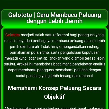
Gelototo | Cara Membaca Peluang
dengan Lebih Jernih
Gelototo
menjadi salah satu referensi bagi pengguna yang
mulai menyadari pentingnya membaca peluang secara lebih
jernih dan terarah. Tidak hanya mengandalkan insting,
pemahaman pola, ritme, serta pengelolaan keputusan
menjadi kunci agar setiap langkah yang diambil terasa lebih
terukur. Artikel ini membahas bagaimana pendekatan analitis
dapat membantu pengguna memahami peluang dengan
sudut pandang yang lebih tenang dan rasional.
Memahami Konsep Peluang Secara
Objektif
Membaca peluang bukan tentang menebak hasil, melainkan